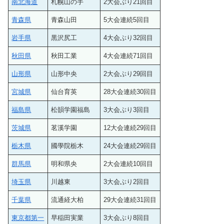
南北海道
札幌山の手
2大会ぶり21回目
青森県
青森山田
5大会連続5回目
岩手県
黒沢尻工
4大会ぶり32回目
秋田県
秋田工業
4大会連続71回目
山形県
山形中央
2大会ぶり29回目
宮城県
仙台育英
28大会連続30回目
福島県
松韻学園福島
3大会ぶり3回目
茨城県
茗溪学園
12大会連続29回目
栃木県
國學院栃木
24大会連続29回目
群馬県
明和県央
2大会連続10回目
埼玉県
川越東
3大会ぶり2回目
千葉県
流通経大柏
29大会連続31回目
東京都第一
早稲田実業
3大会ぶり8回目