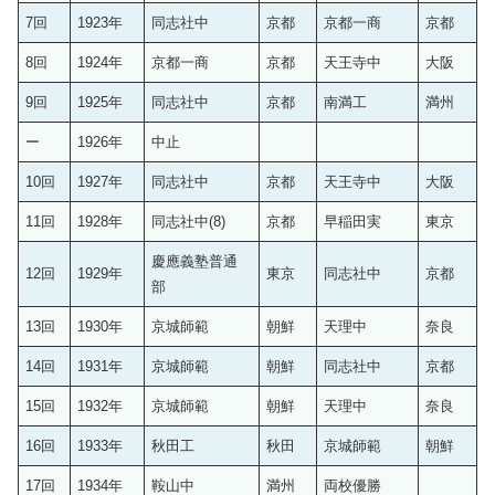
7回
1923年
同志社中
京都
京都一商
京都
8回
1924年
京都一商
京都
天王寺中
大阪
9回
1925年
同志社中
京都
南満工
満州
ー
1926年
中止
10回
1927年
同志社中
京都
天王寺中
大阪
11回
1928年
同志社中(8)
京都
早稲田実
東京
慶應義塾普通
12回
1929年
東京
同志社中
京都
部
13回
1930年
京城師範
朝鮮
天理中
奈良
14回
1931年
京城師範
朝鮮
同志社中
京都
15回
1932年
京城師範
朝鮮
天理中
奈良
16回
1933年
秋田工
秋田
京城師範
朝鮮
17回
1934年
鞍山中
満州
両校優勝