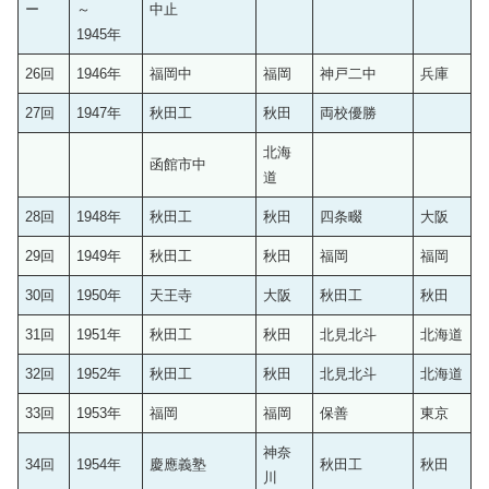
ー
～
中止
1945年
26回
1946年
福岡中
福岡
神戸二中
兵庫
27回
1947年
秋田工
秋田
両校優勝
北海
函館市中
道
28回
1948年
秋田工
秋田
四条畷
大阪
29回
1949年
秋田工
秋田
福岡
福岡
30回
1950年
天王寺
大阪
秋田工
秋田
31回
1951年
秋田工
秋田
北見北斗
北海道
32回
1952年
秋田工
秋田
北見北斗
北海道
33回
1953年
福岡
福岡
保善
東京
神奈
34回
1954年
慶應義塾
秋田工
秋田
川