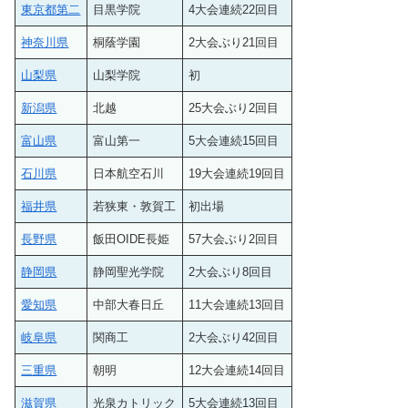
東京都第二
目黒学院
4大会連続22回目
神奈川県
桐蔭学園
2大会ぶり21回目
山梨県
山梨学院
初
新潟県
北越
25大会ぶり2回目
富山県
富山第一
5大会連続15回目
石川県
日本航空石川
19大会連続19回目
福井県
若狭東・敦賀工
初出場
長野県
飯田OIDE長姫
57大会ぶり2回目
静岡県
静岡聖光学院
2大会ぶり8回目
愛知県
中部大春日丘
11大会連続13回目
岐阜県
関商工
2大会ぶり42回目
三重県
朝明
12大会連続14回目
滋賀県
光泉カトリック
5大会連続13回目