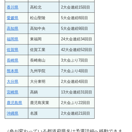
香川県
高松北
2大会連続15回目
愛媛県
松山聖陵
5大会連続8回目
高知県
高知中央
5大会連続9回目
福岡県
東福岡
24大会連続34回目
佐賀県
佐賀工業
42大会連続52回目
長崎県
長崎南山
3大会ぶり7回目
熊本県
九州学院
7大会ぶり4回目
大分県
大分東明
2大会連続4回目
宮崎県
高鍋
13大会連続31回目
鹿児島県
鹿児島実業
2大会ぶり22回目
沖縄県
名護
2大会連続21回目
（色が変わっている都道府県名は予選詳細へ移動できま